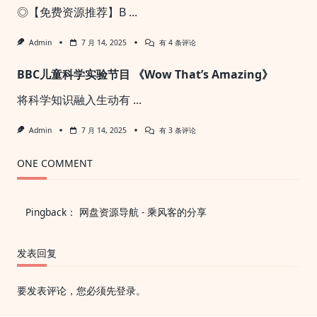
日
◎【免费资源推荐】B
...
课
12345
季
BBC
Admin
7 月 14, 2025
有 4 条评论
儿
童
BBC儿童科学实验节目 《Wow That’s Amazing》
科
普
纪
将科学知识融入生动有
...
录
片
《瞬
BBC
Admin
7 月 14, 2025
有 3 条评论
间
儿
认
童
识
科
ONE COMMENT
世
学
界
实
Little
验
Human
节
Pingback：
网盘资源导航 - 乘风客的分享
Planet
目
(视
《Wow
频
That’s
+音
Amazing》
发表回复
频)
》
要发表评论，您必须先
登录
。