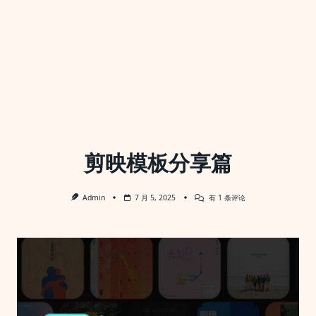
剪映模板分享篇
剪
Admin
7 月 5, 2025
有 1 条评论
映
模
板
分
享
篇