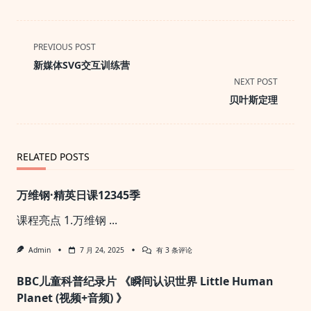
<span
PREVIOUS POST
class="nav-
新媒体SVG交互训练营
subtitle
NEXT POST
screen-
贝叶斯定理
reader-
text">Page</span>
RELATED POSTS
万维钢·精英日课12345季
课程亮点 1.万维钢
...
万
Admin
7 月 24, 2025
有 3 条评论
维
钢
BBC儿童科普纪录片 《瞬间认识世界 Little Human
·
精
Planet (视频+音频) 》
英