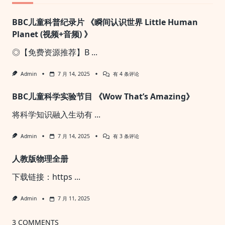
BBC儿童科普纪录片 《瞬间认识世界 Little Human
Planet (视频+音频) 》
◎【免费资源推荐】B
...
BBC
Admin
7 月 14, 2025
有 4 条评论
儿
童
BBC儿童科学实验节目 《Wow That’s Amazing》
科
普
纪
将科学知识融入生动有
...
录
片
《瞬
BBC
Admin
7 月 14, 2025
有 3 条评论
间
儿
认
童
识
人教版物理全册
科
世
学
界
实
下载链接：https
...
Little
验
Human
节
Planet
目
Admin
7 月 11, 2025
(视
《Wow
频
That’s
+音
Amazing》
3 COMMENTS
频)