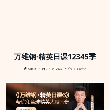
万维钢·精英日课12345季
万
Admin
7 月 24, 2025
有 3 条评论
维
钢
·
精
英
日
课
12345
季