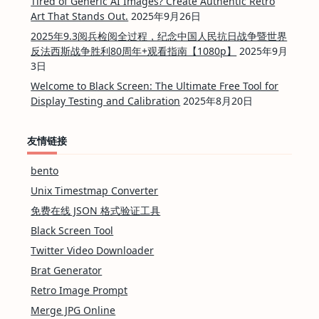
Tired of Generic AI Images? Create Authentic Retro
Art That Stands Out.
2025年9月26日
2025年9.3阅兵检阅全过程，纪念中国人民抗日战争暨世界
反法西斯战争胜利80周年+观看指南【1080p】
2025年9月
3日
Welcome to Black Screen: The Ultimate Free Tool for
Display Testing and Calibration
2025年8月20日
友情链接
bento
Unix Timestmap Converter
免费在线 JSON 格式验证工具
Black Screen Tool
Twitter Video Downloader
Brat Generator
Retro Image Prompt
Merge JPG Online