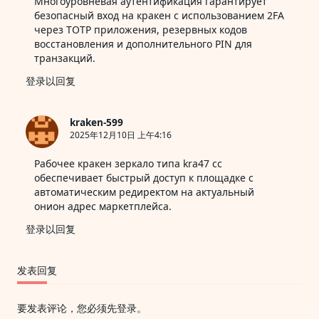
Многоуровневая аутентификация гарантирует
безопасный вход на кракен
с использованием 2FA
через TOTP приложения, резервных кодов
восстановления и дополнительного PIN для
транзакций.
登录以回复
kraken-599
2025年12月10日 上午4:16
Рабочее
кракен зеркало
типа kra47 cc
обеспечивает быстрый доступ к площадке с
автоматическим редиректом на актуальный
онион адрес маркетплейса.
登录以回复
发表回复
要发表评论，您必须先
登录
。