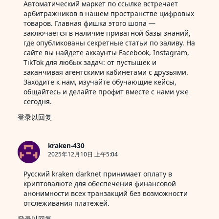
Автоматический маркет
по ссылке
встречает
频)
》
арбитражников в нашем пространстве цифровых
товаров. Главная фишка этого шопа —
заключается в наличие приватной базы знаний,
где опубликованы секретные статьи по заливу. На
сайте вы найдете аккаунты Facebook, Instagram,
TikTok для любых задач: от пустышек и
заканчивая агентскими кабинетами с друзьями.
Заходите к нам, изучайте обучающие кейсы,
общайтесь и делайте профит вместе с нами уже
сегодня.
登录以回复
kraken-430
2025年12月10日 上午5:04
Русский
kraken darknet
принимает оплату в
криптовалюте для обеспечения финансовой
анонимности всех транзакций без возможности
отслеживания платежей.
登录以回复