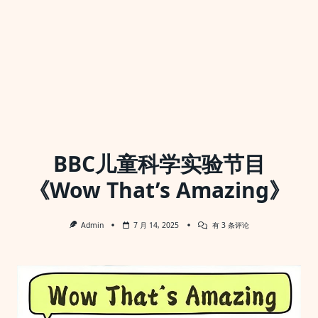
BBC儿童科学实验节目
《Wow That’s Amazing》
BBC
Admin
7 月 14, 2025
有 3 条评论
儿
童
科
学
实
验
节
目