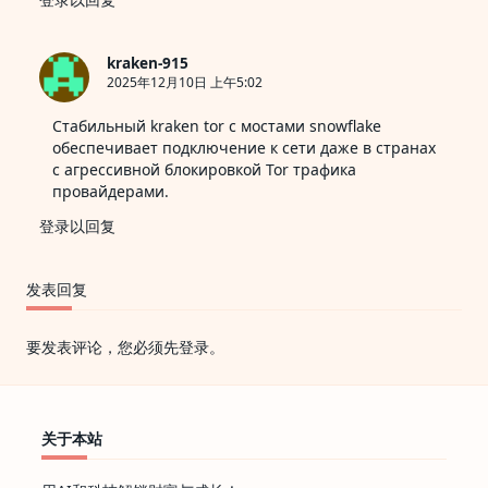
kraken-915
2025年12月10日 上午5:02
Стабильный
kraken tor
с мостами snowflake
обеспечивает подключение к сети даже в странах
с агрессивной блокировкой Tor трафика
провайдерами.
登录以回复
发表回复
要发表评论，您必须先
登录
。
关于本站