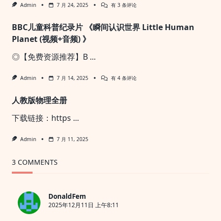
万
Admin
7 月 24, 2025
有 3 条评论
维
钢
BBC儿童科普纪录片 《瞬间认识世界 Little Human
·
精
Planet (视频+音频) 》
英
日
◎【免费资源推荐】B
...
课
12345
季
BBC
Admin
7 月 14, 2025
有 4 条评论
儿
童
人教版物理全册
科
普
纪
下载链接：https
...
录
片
《瞬
Admin
7 月 11, 2025
间
认
识
3 COMMENTS
世
界
Little
Human
DonaldFem
Planet
(视
2025年12月11日 上午8:11
频
+音