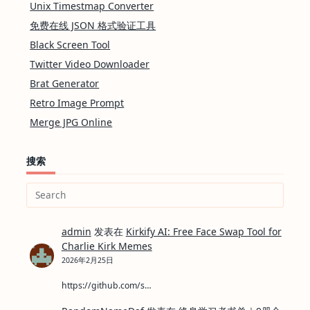
Unix Timestmap Converter
免费在线 JSON 格式验证工具
Black Screen Tool
Twitter Video Downloader
Brat Generator
Retro Image Prompt
Merge JPG Online
搜索
Search
for:
admin
发表在
Kirkify AI: Free Face Swap Tool for
Charlie Kirk Memes
2026年2月25日
https://github.com/s…