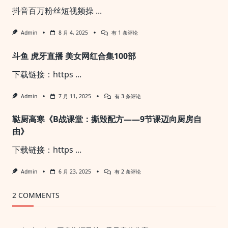
抖音百万粉丝短视频操
...
打
Admin
8 月 4, 2025
有 1 条评论
造
100w
斗鱼 虎牙直播 美女网红合集100部
粉
丝
抖
下载链接：https
...
音
短
视
斗
Admin
7 月 11, 2025
有 3 条评论
频
鱼
实
虎
战
鞑厨高寒《B战课堂：撕毁配方——9节课迈向厨房自
牙
直
由》
播
美
下载链接：https
...
女
网
红
鞑
Admin
6 月 23, 2025
有 2 条评论
合
厨
集
高
100
寒
2 COMMENTS
部
《B
战
课
堂：