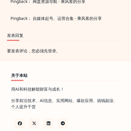
Pingback：
网盘资源导航 - 乘风客的分享
撕
毁
配
方
Pingback：
自媒体起号、运营合集 - 乘风客的分享
——
9
节
课
发表回复
迈
向
厨
要发表评论，您必须先
登录
。
房
自
由》
关于本站
用AI和科技解锁财富与成长！
分享前沿技术、AI信息、实用网站、爆款应用、搞钱副业、
个人提升干货