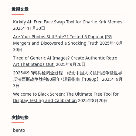
近期文章
Kirkify AI: Free Face Swap Tool for Charlie Kirk Memes
2025年11月30日
Are Your Photos Still Safe? I Tested 5 Popular JPG
Mergers and Discovered a Shocking Truth
2025年10月
30日
Tired of Generic AI Images? Create Authentic Retro
Art That Stands Out.
2025年9月26日
2025年9.3阅兵检阅全过程，纪念中国人民抗日战争暨世界
反法西斯战争胜利80周年+观看指南【1080p】
2025年9月
3日
Welcome to Black Screen: The Ultimate Free Tool for
Display Testing and Calibration
2025年8月20日
友情链接
bento