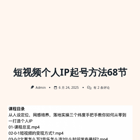
短视频个人IP起号方法68节
短
Admin
6 月 24, 2025
有 2 条评论
视
频
个
人
IP
起
号
方
法
68
节