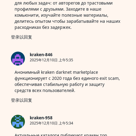
房
для любых задач: от авторегов до трастовыми
自
профилями с друзьями. Заходите в наше
由》
комьюнити, изучайте полезные материалы,
делитесь опытом чтобы зарабатывайте на наших
расходниках без задержек.
登录以回复
kraken-846
2025年12月10日 上午5:35
Анонимный
kraken darknet
marketplace
функционирует с 2020 года без единого exit scam,
обеспечивая стабильную работу и защиту
средств всех пользователей.
登录以回复
kraken-958
2025年12月10日 上午5:34
Актуальные каталоги публикуют
кракен тор