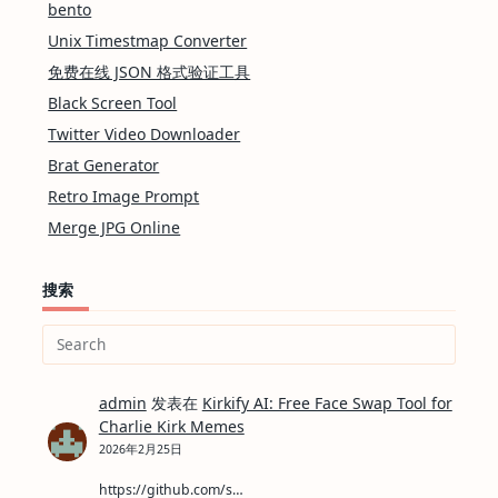
bento
Unix Timestmap Converter
免费在线 JSON 格式验证工具
Black Screen Tool
Twitter Video Downloader
Brat Generator
Retro Image Prompt
Merge JPG Online
搜索
Search
for:
admin
发表在
Kirkify AI: Free Face Swap Tool for
Charlie Kirk Memes
2026年2月25日
https://github.com/s…