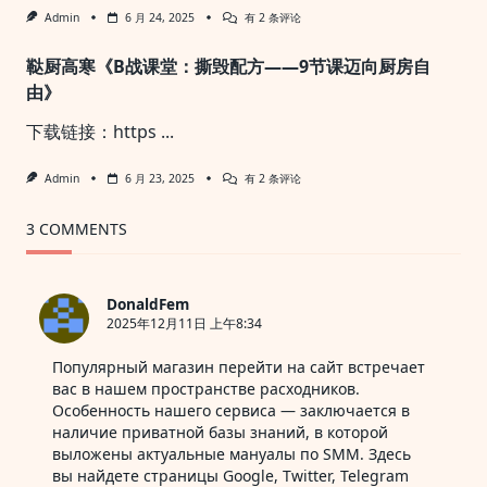
视
短
Admin
6 月 24, 2025
有 2 条评论
频
视
实
频
战
鞑厨高寒《B战课堂：撕毁配方——9节课迈向厨房自
个
人
由》
IP
起
下载链接：https
...
号
方
法
鞑
Admin
6 月 23, 2025
有 2 条评论
68
厨
节
高
寒
3 COMMENTS
《B
战
课
堂：
DonaldFem
撕
2025年12月11日 上午8:34
毁
配
方
Популярный магазин
перейти на сайт
встречает
——
вас в нашем пространстве расходников.
9
节
Особенность нашего сервиса — заключается в
课
наличие приватной базы знаний, в которой
迈
выложены актуальные мануалы по SMM. Здесь
向
厨
вы найдете страницы Google, Twitter, Telegram