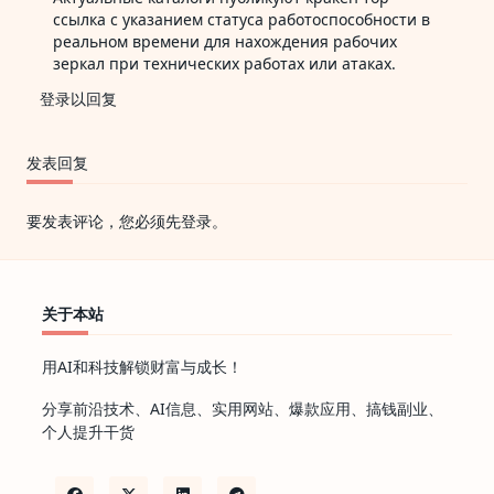
ссылка
с указанием статуса работоспособности в
реальном времени для нахождения рабочих
зеркал при технических работах или атаках.
登录以回复
发表回复
要发表评论，您必须先
登录
。
关于本站
用AI和科技解锁财富与成长！
分享前沿技术、AI信息、实用网站、爆款应用、搞钱副业、
个人提升干货