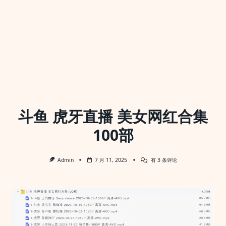
斗鱼 虎牙直播 美女网红合集
100部
斗
Admin
7 月 11, 2025
有 3 条评论
鱼
虎
牙
直
播
美
女
网