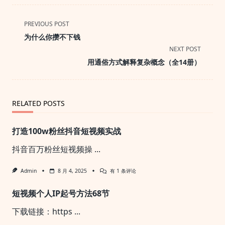
<span
PREVIOUS POST
class="nav-
为什么你攒不下钱
subtitle
NEXT POST
screen-
用通俗方式解释复杂概念（全14册）
reader-
text">Page</span>
RELATED POSTS
打造100w粉丝抖音短视频实战
抖音百万粉丝短视频操
...
打
Admin
8 月 4, 2025
有 1 条评论
造
100w
短视频个人IP起号方法68节
粉
丝
抖
下载链接：https
...
音
短