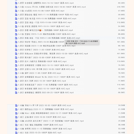
红
合
集
100
部