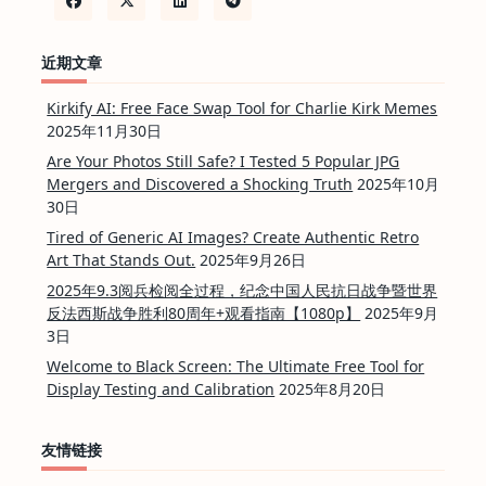
近期文章
Kirkify AI: Free Face Swap Tool for Charlie Kirk Memes
2025年11月30日
Are Your Photos Still Safe? I Tested 5 Popular JPG
Mergers and Discovered a Shocking Truth
2025年10月
30日
Tired of Generic AI Images? Create Authentic Retro
Art That Stands Out.
2025年9月26日
2025年9.3阅兵检阅全过程，纪念中国人民抗日战争暨世界
反法西斯战争胜利80周年+观看指南【1080p】
2025年9月
3日
Welcome to Black Screen: The Ultimate Free Tool for
Display Testing and Calibration
2025年8月20日
友情链接