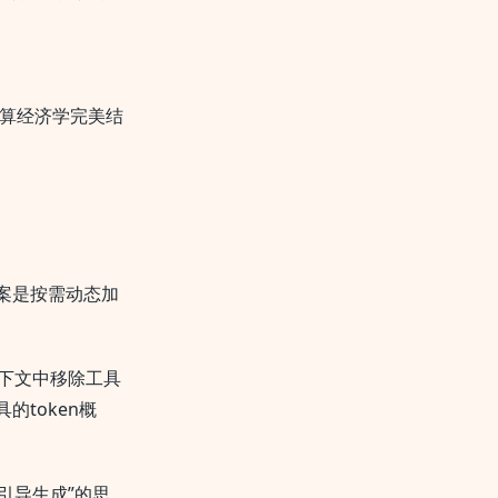
算经济学完美结
案是按需动态加
下文中移除工具
token概
引导生成”的思