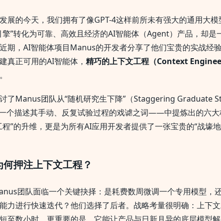
发展的今天，我们拥有了像GPT-4这样前所未有强大的通用大
引擎”转化为可靠、高效且经济的AI智能体（Agent）产品，却
近期，AI智能体项目Manus的开发者分享了他们宝贵的实战经
建真正可用的AI智能体，
精巧的上下文工程（Context Engine
。
anus团队从“随机研究生下降”（Staggering Graduate St
）——一个描述其手动、反复试验过程的戏谑之词——中提炼出的六
工程”的升维，更是为所有AI应用开发者提供了一张宝贵的“战壕地
为何押注上下文工程？
anus团队面临一个关键抉择：是耗费数周微调一个专用模型，
能力进行快速迭代？他们选择了后者。战略考量很明确：上下文
短至数小时，更重要的是，它能让产品与日新月异的底层模型解