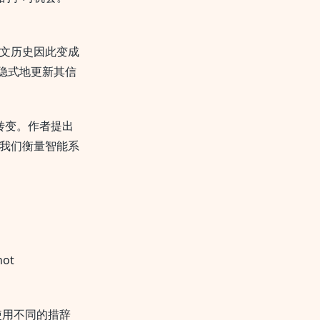
。
文历史因此变成
隐式地更新其信
转变。作者提出
为我们衡量智能系
ot
。
使用不同的措辞