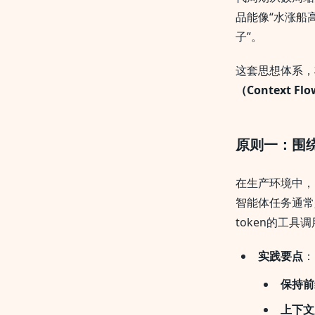
品能像“水涨船
子”。
这套思想体系，
（Context Fl
原则一：围
在生产环境中，
智能体任务通常
token的工
实践要点
：
保持前
上下文