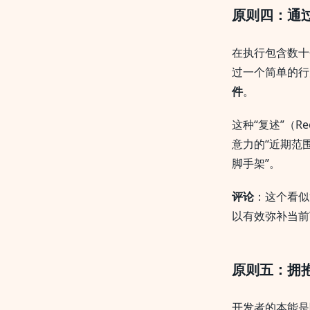
原则四：通
在执行包含数十
过一个简单的行
件
。
这种“复述”（R
意力的“近期范
脚手架”。
评论
：这个看似
以有效弥补当前T
原则五：拥
开发者的本能是