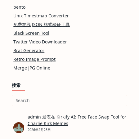
bento
Unix Timestmap Converter
免费在线 JSON 格式验证工具
Black Screen Tool
Twitter Video Downloader
Brat Generator
Retro Image Prompt
Merge JPG Online
搜索
Search
for:
admin
发表在
Kirkify AI: Free Face Swap Tool for
Charlie Kirk Memes
2026年2月25日