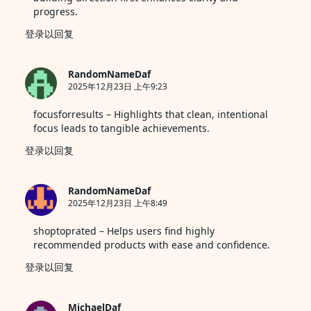
progress.
登录以回复
RandomNameDaf
2025年12月23日 上午9:23
focusforresults
– Highlights that clean, intentional
focus leads to tangible achievements.
登录以回复
RandomNameDaf
2025年12月23日 上午8:49
shoptoprated
– Helps users find highly
recommended products with ease and confidence.
登录以回复
MichaelDaf