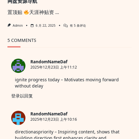
网盘资源导航
置顶贴
天涯神贴资
...
网
Admin
6 月 22, 2025
有 5 条评论
盘
资
源
5 COMMENTS
导
航
RandomNameDaf
2025年12月23日 上午11:12
ignite progress today
– Motivates moving forward
without delay
登录以回复
RandomNameDaf
2025年12月23日 上午10:16
directionaspriority
– Inspiring content, shows that
building direction first enhances clarity and