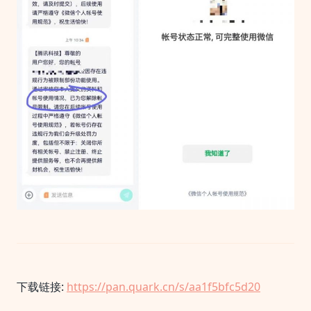
网
最
新
解
封
方
法
+多
种
实
用
申
诉
话
术
大
全
下载链接:
https://pan.quark.cn/s/aa1f5bfc5d20