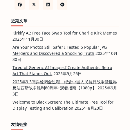
近期文章
Kirkify AI: Free Face Swap Tool for Charlie Kirk Memes
2025年11月30日
Are Your Photos Still Safe? I Tested 5 Popular JPG
Mergers and Discovered a Shocking Truth
2025年10月
30日
Tired of Generic AI Images? Create Authentic Retro
Art That Stands Out.
2025年9月26日
2025年9.3阅兵检阅全过程，纪念中国人民抗日战争暨世界
反法西斯战争胜利80周年+观看指南【1080p】
2025年9月
3日
Welcome to Black Screen: The Ultimate Free Tool for
Display Testing and Calibration
2025年8月20日
友情链接