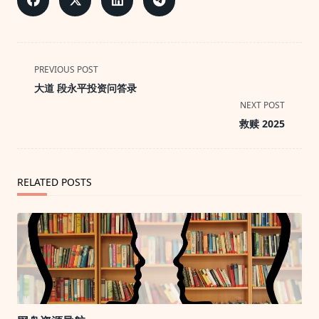
<span
PREVIOUS POST
class="nav-
大道 段永平投资问答录
subtitle
NEXT POST
screen-
救赎 2025
reader-
text">Page</span>
RELATED POSTS