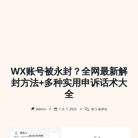
WX账号被永封？全网最新解
封方法+多种实用申诉话术大
全
WX
Admin
7 月 7, 2025
有 5 条评论
账
号
被
永
封？
全