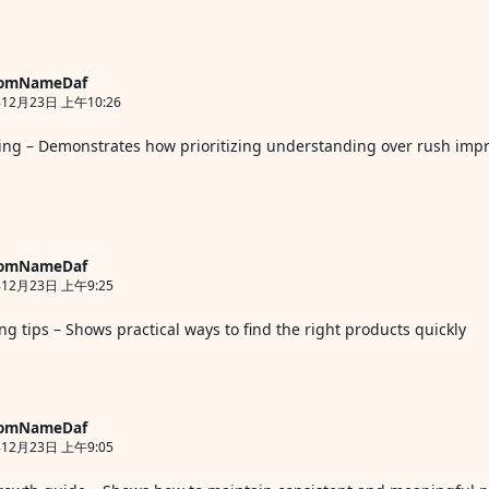
omNameDaf
12月23日 上午10:26
ing
– Demonstrates how prioritizing understanding over rush imp
omNameDaf
年12月23日 上午9:25
ng tips
– Shows practical ways to find the right products quickly
omNameDaf
年12月23日 上午9:05