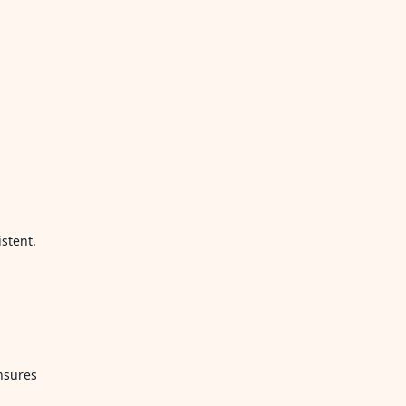
stent.
nsures