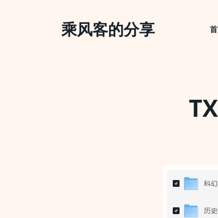
Skip
to
乘风客的分享
content
首
T