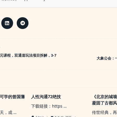
T
0元课程，双通道玩法项目拆解，3-7
大象公会：
pan>
可学的曾国藩
人性沟通72绝技
《北京的城
凝固了古都
下载链接：https
...
天，成
...
传世经典，