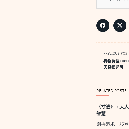
<span
PREVIOUS POS
class="nav-
得物价值198
subtitle
天轻松起号
screen-
reader-
text">Page</s
RELATED POSTS
《寸进》：人人
智慧
别再追求一步登