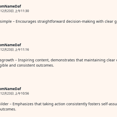
omNameDaf
12月23日 上午11:30
simple
– Encourages straightforward decision-making with clear 
omNameDaf
12月23日 上午11:16
esgrowth
– Inspiring content, demonstrates that maintaining clear 
gible and consistent outcomes.
omNameDaf
12月23日 上午10:56
ilder
– Emphasizes that taking action consistently fosters self-ass
outcomes.