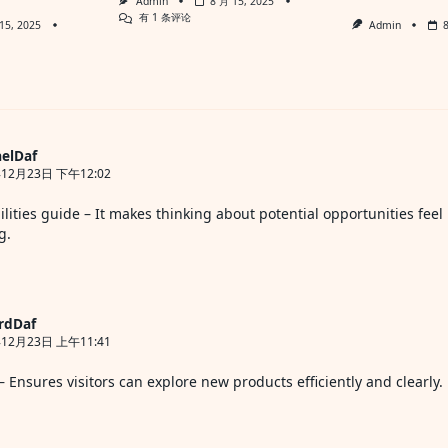
Admin
8 月 15, 2025
人
有 1 条评论
15, 2025
Admin
性
沟
通
72
绝
技
elDaf
12月23日 下午12:02
ilities guide
– It makes thinking about potential opportunities feel 
g.
rdDaf
12月23日 上午11:41
– Ensures visitors can explore new products efficiently and clearly.