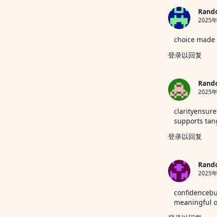
Rand
2025年
choice made 
登录以回复
Rand
2025年
clarityensur
supports tan
登录以回复
Rand
2025年
confidencebu
meaningful 