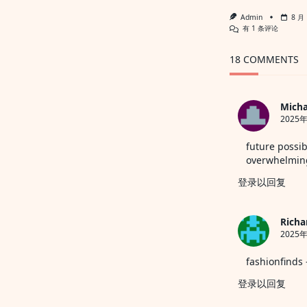
Admin
8 月 
《寸
有 1 条评论
进》：
人
18 COMMENTS
人
可
学
的
曾
Micha
国
2025年
藩
智
慧
future possib
overwhelmin
登录以回复
Richa
2025年
fashionfinds
登录以回复