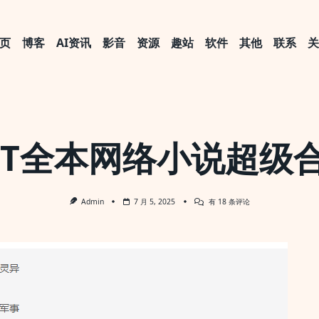
页
博客
AI资讯
影音
资源
趣站
软件
其他
联系
XT全本网络小说超级
TXT
Admin
7 月 5, 2025
有 18 条评论
全
本
网
络
小
说
超
级
合
集