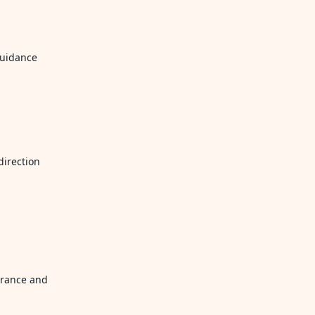
guidance
direction
urance and