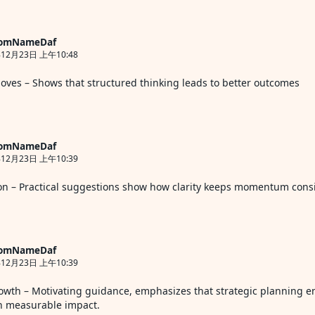
omNameDaf
12月23日 上午10:48
moves
– Shows that structured thinking leads to better outcomes
omNameDaf
12月23日 上午10:39
on
– Practical suggestions show how clarity keeps momentum consi
omNameDaf
12月23日 上午10:39
owth
– Motivating guidance, emphasizes that strategic planning e
h measurable impact.