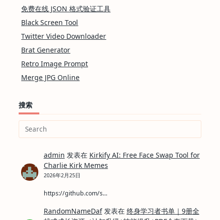
免费在线 JSON 格式验证工具
Black Screen Tool
Twitter Video Downloader
Brat Generator
Retro Image Prompt
Merge JPG Online
搜索
Search
for:
admin
发表在
Kirkify AI: Free Face Swap Tool for
Charlie Kirk Memes
2026年2月25日
https://github.com/s…
RandomNameDaf
发表在
终身学习者书单｜9册全