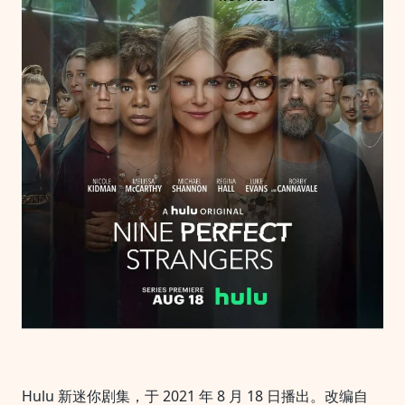
陌
生
人]
[全
1-
2
季]
[中
文
字
幕]
[4K
DV
高
码
HDR]
[69G]
Hulu 新迷你剧集，于 2021 年 8 月 18 日播出。改编自