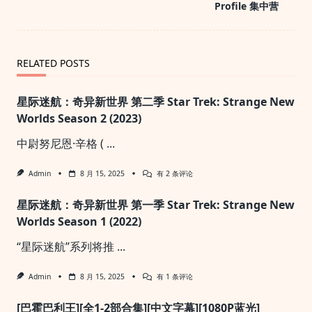
reader-
Profile 集中营
text">Page</span>
RELATED POSTS
星际迷航：奇异新世界 第二季 Star Trek: Strange New
Worlds Season 2 (2023)
中尉努尼恩·辛格 (
...
星
Admin
8 月 15, 2025
有 2 条评论
际
迷
星际迷航：奇异新世界 第一季 Star Trek: Strange New
航：
奇
Worlds Season 1 (2022)
异
新
“星际迷航”系列将推
...
世
界
第
星
Admin
8 月 15, 2025
有 1 条评论
二
际
季
迷
Star
[巴霍巴利王][全1-2部合集][中文字幕][1080P蓝光]
航：
Trek: