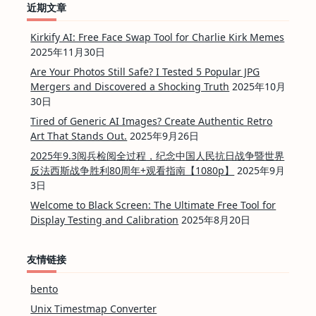
近期文章
Kirkify AI: Free Face Swap Tool for Charlie Kirk Memes
2025年11月30日
Are Your Photos Still Safe? I Tested 5 Popular JPG
Mergers and Discovered a Shocking Truth
2025年10月
30日
Tired of Generic AI Images? Create Authentic Retro
Art That Stands Out.
2025年9月26日
2025年9.3阅兵检阅全过程，纪念中国人民抗日战争暨世界
反法西斯战争胜利80周年+观看指南【1080p】
2025年9月
3日
Welcome to Black Screen: The Ultimate Free Tool for
Display Testing and Calibration
2025年8月20日
友情链接
bento
Unix Timestmap Converter