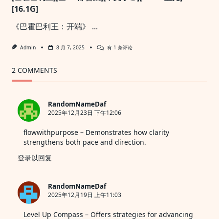
奇
Strange
[16.1G]
异
New
新
Worlds
《巴霍巴利王：开端》
...
世
Season
界
2
第
(2023)
[巴
Admin
8 月 7, 2025
有 1 条评论
一
霍
季
巴
Star
利
2 COMMENTS
Trek:
王]
Strange
[全
New
1-
Worlds
2
Season
RandomNameDaf
部
1
2025年12月23日 下午12:06
合
(2022)
集]
[中
flowwithpurpose
– Demonstrates how clarity
文
strengthens both pace and direction.
字
幕]
登录以回复
[1080P
蓝
光]
[16.1G]
RandomNameDaf
2025年12月19日 上午11:03
Level Up Compass
– Offers strategies for advancing