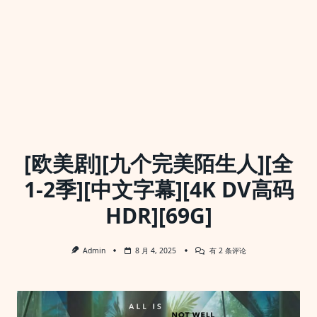
[欧美剧][九个完美陌生人][全
1-2季][中文字幕][4K DV高码
HDR][69G]
[欧
Admin
8 月 4, 2025
有 2 条评论
美
剧]
[九
个
完
美