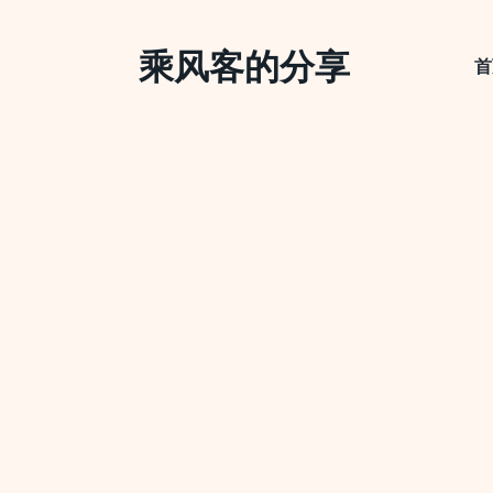
Skip
to
乘风客的分享
content
首