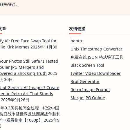
须先
登录
。
美
神
作
推
荐，
直
文章
友情链接
击
心
灵
ify AI: Free Face Swap Tool for
bento
的
lie Kirk Memes
2025年11月30
震
Unix Timestmap Converter
撼！
免费在线 JSON 格式验证工具
Your Photos Still Safe? I Tested
Black Screen Tool
pular JPG Mergers and
overed a Shocking Truth
2025
Twitter Video Downloader
0月30日
Brat Generator
d of Generic AI Images? Create
Retro Image Prompt
entic Retro Art That Stands
Merge JPG Online
2025年9月26日
25年9.3阅兵检阅全过程，纪念中国
抗日战争暨世界反法西斯战争胜利
周年+观看指南【1080p】
2025年9
日