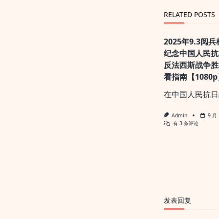
reader-
RELATED POSTS
text">Page</s
2025年9.3
纪念中国人民抗
反法西斯战争胜
看指南【1080p
在中国人民抗日
Admin
9 月 
2025
有 3 条评论
年
9.3
阅
兵
检
阅
全
过
程，
纪
发表回复
念
中
国