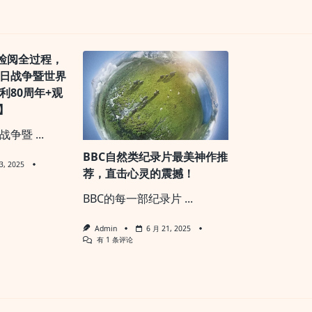
pan>
阅兵检阅全过程，
日战争暨世界
利80周年+观
】
战争暨
...
BBC自然类纪录片最美神作推
3, 2025
荐，直击心灵的震撼！
BBC的每一部纪录片
...
Admin
6 月 21, 2025
BBC
有 1 条评论
自
然
类
纪
录
片
最