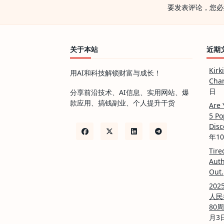
要发表评论，您必
人
民
抗
日
战
争
关于本站
近期
暨
世
界
Kirk
用AI和科技解锁财富与成长！
反
Char
法
西
日
分享前沿技术、AI信息、实用网站、爆
斯
款应用、搞钱副业、个人提升干货
战
Are 
争
5 Po
胜
Disc
利
80
年1
周
年
Tire
+观
Auth
看
Out.
指
南
20
【1080p】
人民
80
月3