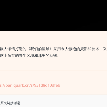
剧人倾情打造的《我们的星球》采用令人惊艳的摄影和技术，采
球上尚存的野生区域和那里的动物。
s://pan.quark.cn/s/931d8d10dfeb
留原文链接谢谢！