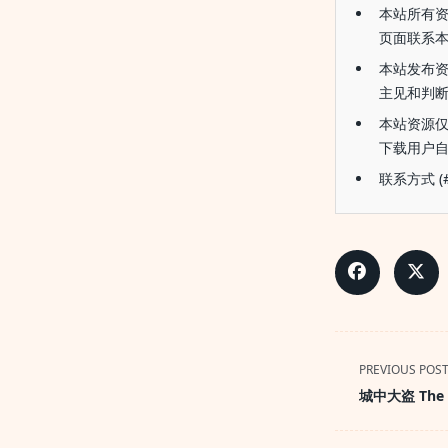
本站所有
页面联系
本站发布
主见和判
本站资源
下载用户
联系方式 (#替
<span
PREVIOUS POS
class="nav-
城中大盗 The T
subtitle
screen-