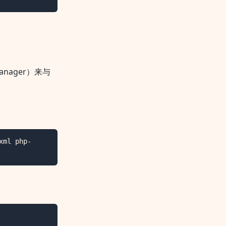
Manager）来与
xml php-