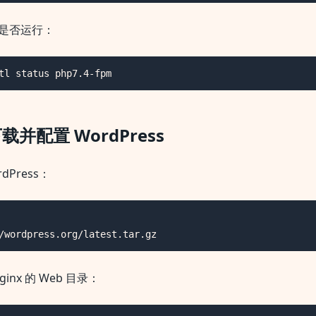
M 是否运行：
tl status php7.4-fpm
载并配置 WordPress
dPress：
/wordpress.org/latest.tar.gz
inx 的 Web 目录：