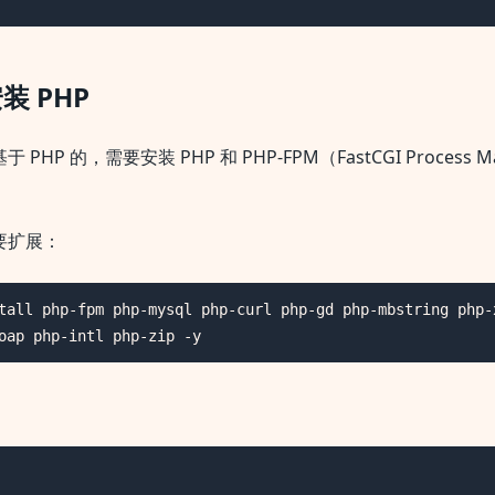
装 PHP
基于 PHP 的，需要安装 PHP 和 PHP-FPM（FastCGI Process 
必要扩展：
tall php-fpm php-mysql php-curl php-gd php-mbstring php-
oap php-intl php-zip -y
：