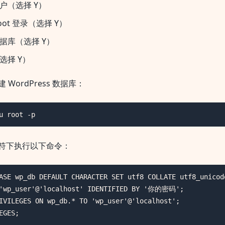
户（选择 Y）
oot 登录（选择 Y）
据库（选择 Y）
选择 Y）
建 WordPress 数据库：
u root -p
提示符下执行以下命令：
ASE wp_db DEFAULT CHARACTER SET utf8 COLLATE utf8_unicode
 'wp_user'@'localhost' IDENTIFIED BY '你的密码';

IVILEGES ON wp_db.* TO 'wp_user'@'localhost';

EGES;
