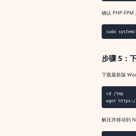
确认 PHP-FP
sudo systemc
步骤 5：下
下载最新版 Wor
cd /tmp

wget https:/
解压并移动到 Ng