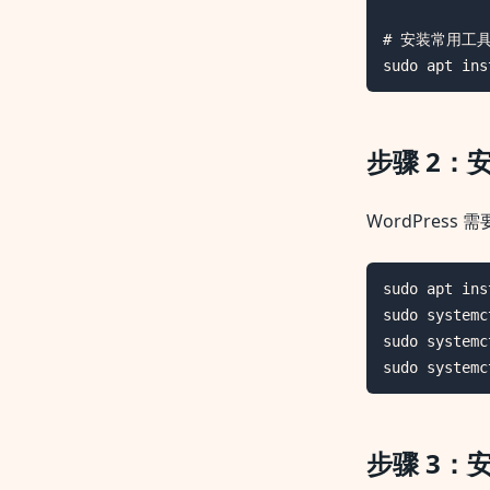
# 安装常用工具
sudo apt ins
步骤 2：安
WordPress
sudo apt ins
sudo systemc
sudo systemc
sudo systemc
步骤 3：安