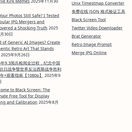
lie Kirk Memes
2025年11月30
Unix Timestmap Converter
免费在线 JSON 格式验证工具
Your Photos Still Safe? I Tested
Black Screen Tool
pular JPG Mergers and
overed a Shocking Truth
2025
Twitter Video Downloader
0月30日
Brat Generator
d of Generic AI Images? Create
Retro Image Prompt
entic Retro Art That Stands
Merge JPG Online
2025年9月26日
25年9.3阅兵检阅全过程，纪念中国
抗日战争暨世界反法西斯战争胜利
周年+观看指南【1080p】
2025年9
日
ome to Black Screen: The
mate Free Tool for Display
ing and Calibration
2025年8月
日