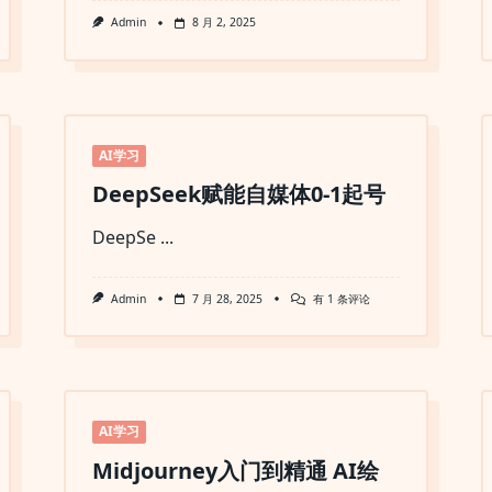
Admin
8 月 2, 2025
AI学习
DeepSeek赋能自媒体0-1起号
DeepSe
...
DeepSeek
Admin
7 月 28, 2025
有 1 条评论
赋
能
自
媒
体
0-
1
起
AI学习
号
Midjourney入门到精通 AI绘