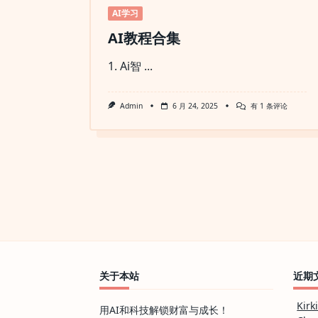
AI学习
AI教程合集
1. Ai智
...
AI
Admin
6 月 24, 2025
有 1 条评论
教
程
合
集
关于本站
近期
Kirk
用AI和科技解锁财富与成长！