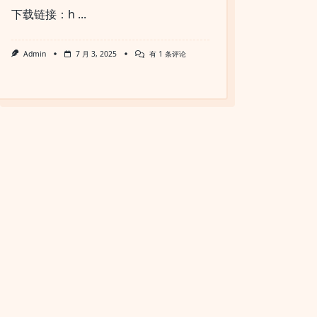
下载链接：h
...
价
Admin
7 月 3, 2025
有 1 条评论
值
2
万
美
元
的
提
示
词