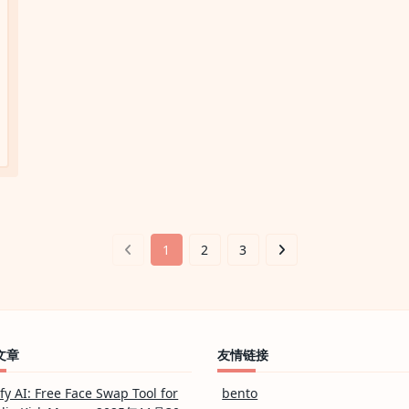
1
2
3
文章
友情链接
ify AI: Free Face Swap Tool for
bento