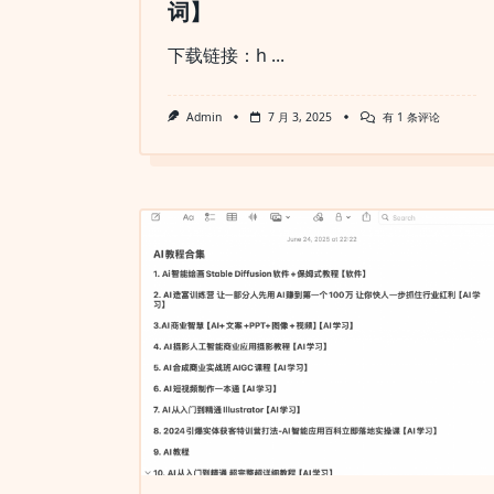
词】
下载链接：h
...
【AI
Admin
7 月 3, 2025
有 1 条评论
ASMR
切
水
果
原
版
提
示
词】