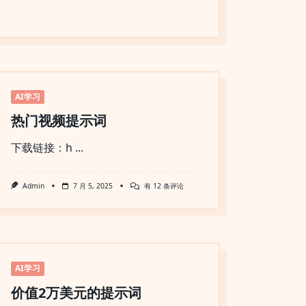
AI学习
热门视频提示词
下载链接：h
...
热
Admin
7 月 5, 2025
有 12 条评论
门
视
频
提
示
词
AI学习
价值2万美元的提示词