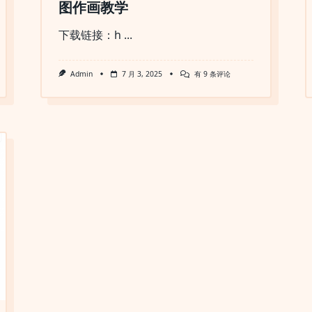
图作画教学
下载链接：h
...
Midjourney
Admin
7 月 3, 2025
有 9 条评论
入
门
到
精
通
AI
绘
图
作
画
教
学