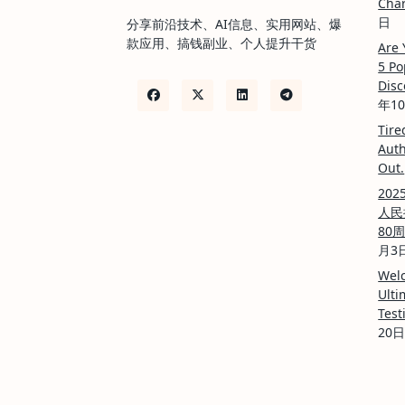
Char
日
分享前沿技术、AI信息、实用网站、爆
款应用、搞钱副业、个人提升干货
Are 
5 Po
Disc
年1
Tire
Auth
Out.
20
人民
80
月3
Welc
Ulti
Test
20