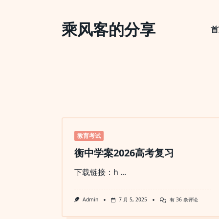
Skip
to
乘风客的分享
content
首
教育考试
衡中学案2026高考复习
下载链接：h
...
衡
Admin
7 月 5, 2025
有 36 条评论
中
学