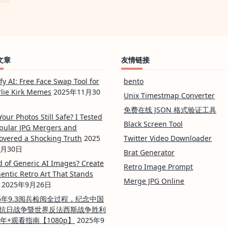
文章
友情链接
ify AI: Free Face Swap Tool for
bento
lie Kirk Memes
2025年11月30
Unix Timestmap Converter
免费在线 JSON 格式验证工具
Your Photos Still Safe? I Tested
Black Screen Tool
pular JPG Mergers and
overed a Shocking Truth
2025
Twitter Video Downloader
0月30日
Brat Generator
d of Generic AI Images? Create
Retro Image Prompt
entic Retro Art That Stands
Merge JPG Online
2025年9月26日
25年9.3阅兵检阅全过程，纪念中国
抗日战争暨世界反法西斯战争胜利
周年+观看指南【1080p】
2025年9