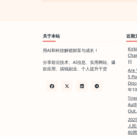
案
2026
高
考
复
习
关于本站
近期
Kirk
用AI和科技解锁财富与成长！
Char
日
分享前沿技术、AI信息、实用网站、爆
款应用、搞钱副业、个人提升干货
Are 
5 Po
Disc
年1
Tire
Auth
Out.
20
人民
80