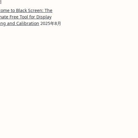
日
ome to Black Screen: The
mate Free Tool for Display
ing and Calibration
2025年8月
日