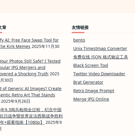
文章
友情链接
ify AI: Free Face Swap Tool for
bento
lie Kirk Memes
2025年11月30
Unix Timestmap Converter
免费在线 JSON 格式验证工具
Your Photos Still Safe? I Tested
Black Screen Tool
pular JPG Mergers and
overed a Shocking Truth
2025
Twitter Video Downloader
0月30日
Brat Generator
d of Generic AI Images? Create
Retro Image Prompt
entic Retro Art That Stands
Merge JPG Online
2025年9月26日
25年9.3阅兵检阅全过程，纪念中国
抗日战争暨世界反法西斯战争胜利
周年+观看指南【1080p】
2025年9
日