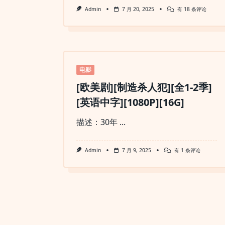
新
Admin
7 月 20, 2025
有 18 条评论
·
驯
龙
高
手
How
To
Train
电影
Your
Dragon
[欧美剧][制造杀人犯][全1-2季]
(2025)
[1080P]
[英语中字][1080P][16G]
描述：30年
...
[欧
Admin
7 月 9, 2025
有 1 条评论
美
剧]
[制
造
杀
人
犯]
[全
1-