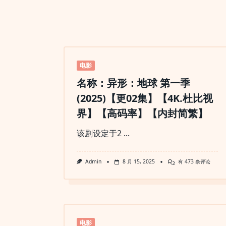
电影
名称：异形：地球 第一季
(2025)【更02集】【4K.杜比视
界】【高码率】【内封简繁】
该剧设定于2
...
名
Admin
8 月 15, 2025
有 473 条评论
称：
异
形：
地
球
第
一
季
电影