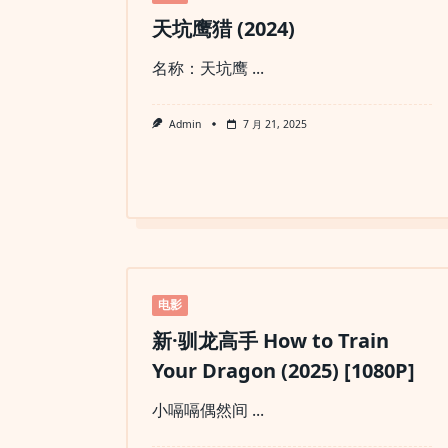
(2025)
【更
天坑鹰猎 (2024)
02
集】
名称：天坑鹰
...
【4K.
杜
比
视
Admin
7 月 21, 2025
界】
【高
码
率】
【内
封
简
繁】
电影
新·驯龙高手 How to Train
Your Dragon (2025) [1080P]
小嗝嗝偶然间
...