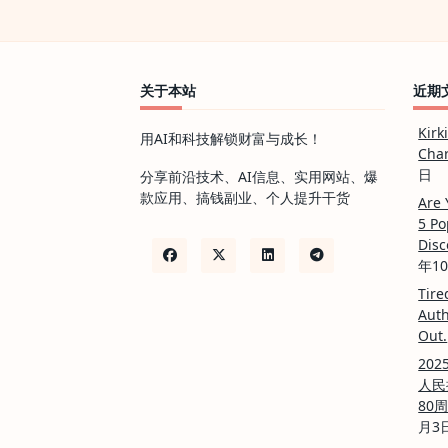
2
季]
[英
语
中
字]
关于本站
近期
[1080P]
[16G]
Kirk
用AI和科技解锁财富与成长！
Char
日
分享前沿技术、AI信息、实用网站、爆
款应用、搞钱副业、个人提升干货
Are 
5 Po
Disc
年1
Tire
Auth
Out.
20
人民
80
月3