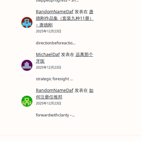
steppedprogress – Sh…
RandomNameDaf
发表在
唐
德刚作品集（套装九种11册）
– 唐德刚
2025年12月23日
directionbeforeactio…
MichaelDaf
发表在
远离那个
牙医
2025年12月23日
strategic foresight …
RandomNameDaf
发表在
如
何注册任推邦
2025年12月23日
forwardwithclarity –…